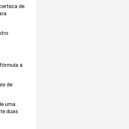
 certeza de
ara
utro
fórmula a
is de
 de uma
nte duas