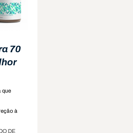
ra 70
lhor
a que
reção à
DO DE