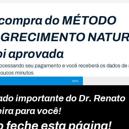
 compra do MÉTODO
GRECIMENTO NATU
oi aprovada
ocessando seu pagamento e você receberá os dados de 
poucos minutos.
60%
do importante do Dr. Renato
eira para você!
 feche esta página!