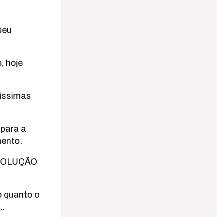
seu
, hoje
uíssimas
 para a
mento.
REVOLUÇÃO
o quanto o
o…