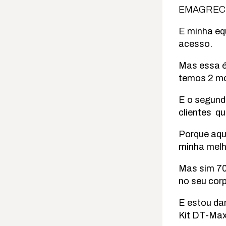
EMAGRECI
E minha eq
acesso.
Mas essa é
temos 2 mo
E o segund
clientes qu
Porque aqui
minha melh
Mas sim 70
no seu cor
E estou da
Kit DT-Max