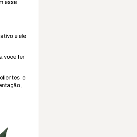
am esse
tivo e ele
a você ter
clientes e
entação,