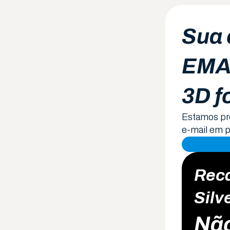
Sua
EMA
3D
f
Estamos pr
e-mail em 
Reca
Silv
Não