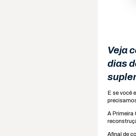
Veja 
dias 
suple
E se você e
precisamos
A Primeira
reconstruç
Afinal de 