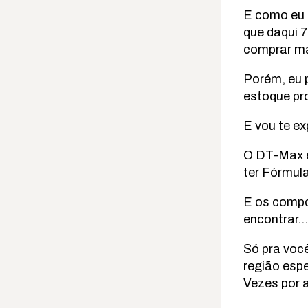
E como eu s
que daqui 7
comprar m
Porém, eu p
estoque pr
E vou te ex
O DT-Max é
ter Fórmul
E os compo
encontrar…
Só pra voc
região espe
Vezes por