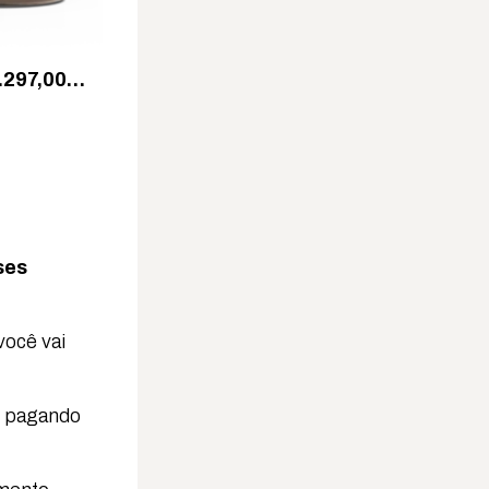
3.297,00…
ses
você vai
o pagando