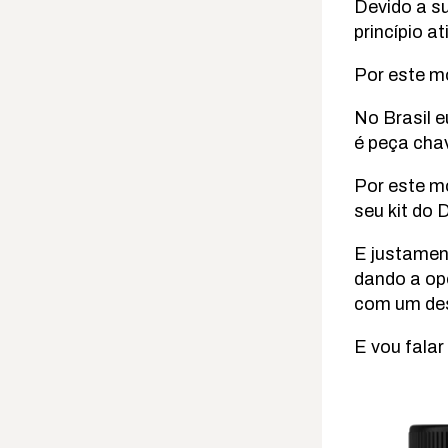
Devido a su
princípio a
Por este mo
No Brasil 
é peça ch
Por este mo
seu kit do
E justamen
dando a op
com um desc
E vou fala