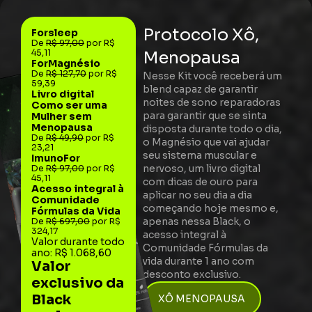
Protocolo Xô,
Forsleep
De
R$ 97,00
por R$
45,11
Menopausa
ForMagnésio
De
R$ 127,70
por R$
Nesse Kit você receberá um
59,39
blend capaz de garantir
Livro digital
noites de sono reparadoras
Como ser uma
para garantir que se sinta
Mulher sem
Menopausa
disposta durante todo o dia,
De
R$ 49,90
por R$
o Magnésio que vai ajudar
23,21
seu sistema muscular e
ImunoFor
nervoso, um livro digital
De
R$ 97,00
por R$
45,11
com dicas de ouro para
Acesso integral à
aplicar no seu dia a dia
Comunidade
começando hoje mesmo e,
Fórmulas da Vida
apenas nessa Black, o
De
R$ 697,00
por R$
324,17
acesso integral à
Valor durante todo
Comunidade Fórmulas da
ano: R$ 1.068,60
vida durante 1 ano com
Valor
desconto exclusivo.
exclusivo da
Black
XÔ MENOPAUSA