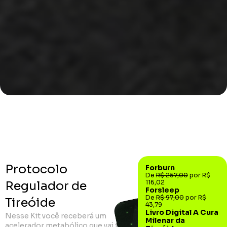
Protocolo
Forburn
De
R$ 257,00
por R$
Regulador de
116,02
Forsleep
De
R$ 97,00
por R$
Tireóide
43,79
Livro Digital A Cura
Nesse Kit você receberá um
Milenar da
acelerador metabólico que vai te