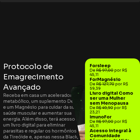
Protocolo de
Forsleep
De
R$ 97,00
por R$
Emagrecimento
45,11
ForMagnésio
De
R$ 127,70
por R$
Avançado
59,39
Livro digital Como
Receba em casa um acelerador
ser uma Mulher
metabólico, um suplemento Detox
sem Menopausa
e um Magnésio para cuidar da sua
De
R$ 49,90
por R$
23,21
saúde muscular e aumentar sua
ImunoFor
energia. Além disso, terá acesso a
De
R$ 97,00
por R$
um livro digital para eliminar
45,11
Acesso integral à
parasitas e regular os hormônios
Comunidade
da Tireóide e, apenas nessa Black,