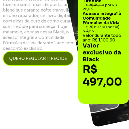
Tireóide
fazer se sentir mais disposta, um
De
R$ 49,90
por R$
22,53
blend que garante noite tranquilas
Acesso integral à
e sono reparador, um livro digital
Comunidade
com dicas de ouro de como curar a
Fórmulas da Vida
sua Tireóide para começar hoje
De
R$ 697,00
por R$
314,66
mesmo e, apenas nessa Black, o
Valor durante todo
acesso integral à Comunidade
ano: R$ 1.100,90
Fórmulas da vida durante 1 ano com
Valor
desconto exclusivo.
exclusivo da
QUERO REGULAR TIREÓIDE
Black
R$
497,00