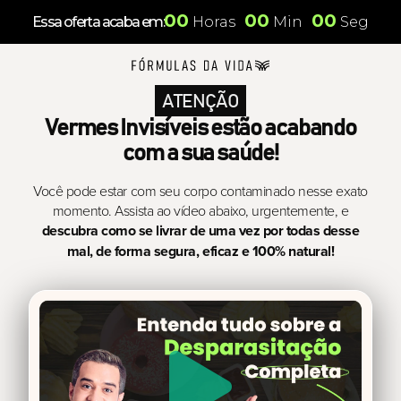
00
00
00
Essa oferta
acaba em:
Horas
Min
Seg
ATENÇÃO
Vermes Invisíveis estão acabando
com a sua saúde!
Você pode estar com seu corpo contaminado nesse exato
momento. Assista ao vídeo abaixo, urgentemente, e
descubra como se livrar de uma vez por todas desse
mal, de forma segura, eficaz e 100% natural!